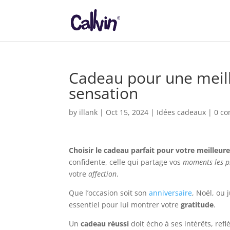
Cadeau pour une meill
sensation
by
illank
|
Oct 15, 2024
|
Idées cadeaux
|
0 c
Choisir le cadeau parfait pour votre meilleur
confidente, celle qui partage vos
moments les p
votre
affection
.
Que l’occasion soit son
anniversaire
, Noël, ou 
essentiel pour lui montrer votre
gratitude
.
Un
cadeau réussi
doit écho à ses intérêts, refl