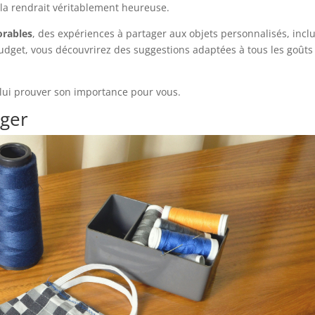
la rendrait véritablement heureuse.
orables
, des expériences à partager aux objets personnalisés, incl
dget, vous découvrirez des suggestions adaptées à tous les goûts
lui prouver son importance pour vous.
ager