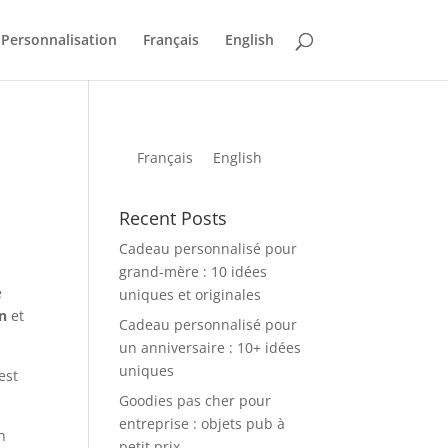
Personnalisation
Français
English
Français
English
Recent Posts
Cadeau personnalisé pour
grand-mère : 10 idées
e
uniques et originales
n
et
Cadeau personnalisé pour
un anniversaire : 10+ idées
uniques
est
Goodies pas cher pour
entreprise : objets pub à
n
petit prix