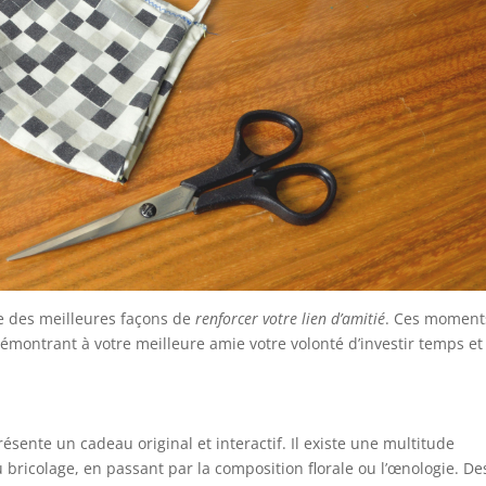
e des meilleures façons de
renforcer votre lien d’amitié
. Ces moment
émontrant à votre meilleure amie votre volonté d’investir temps et
ésente un cadeau original et interactif. Il existe une multitude
au bricolage, en passant par la composition florale ou l’œnologie. De