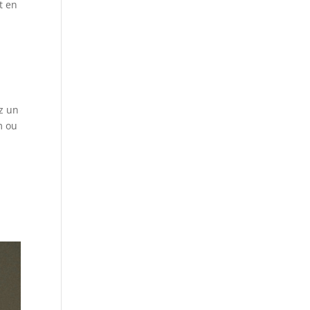
t en
z un
m ou