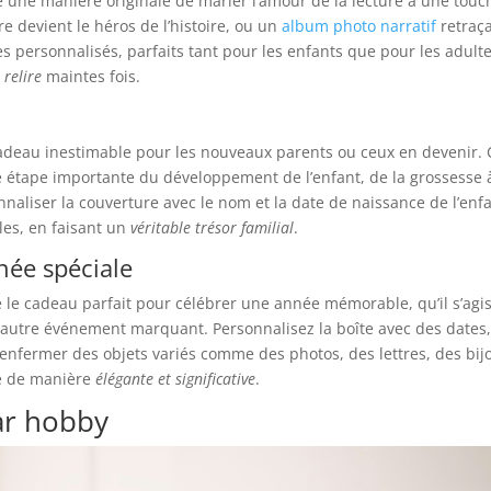
 une manière originale de marier l’amour de la lecture à une touc
re devient le héros de l’histoire, ou un
album photo narratif
retraç
 personnalisés, parfaits tant pour les enfants que pour les adulte
 relire
maintes fois.
adeau inestimable pour les nouveaux parents ou ceux en devenir. 
 étape importante du développement de l’enfant, de la grossesse 
nnaliser la couverture avec le nom et la date de naissance de l’enfa
les, en faisant un
véritable trésor familial
.
née spéciale
 le cadeau parfait pour célébrer une année mémorable, qu’il s’agi
t autre événement marquant. Personnalisez la boîte avec des dates
renfermer des objets variés comme des photos, des lettres, des bij
re de manière
élégante et significative
.
ar hobby