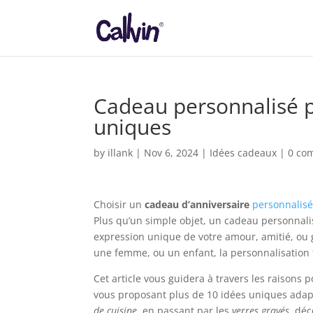
Cadeau personnalisé p
uniques
by
illank
|
Nov 6, 2024
|
Idées cadeaux
|
0 co
Choisir un
cadeau d’anniversaire
personnalis
Plus qu’un simple objet, un cadeau personnal
expression unique de votre amour, amitié, ou
une femme, ou un enfant, la personnalisation
Cet article vous guidera à travers les raisons 
vous proposant plus de 10 idées uniques adap
de cuisine
, en passant par les
verres gravés
, dé