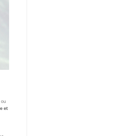
s ou
e et