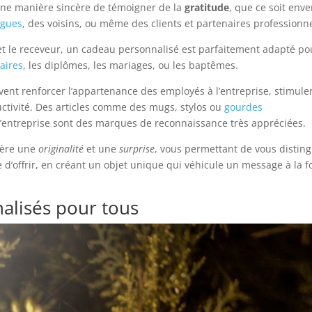
une manière sincère de témoigner de la
gratitude
, que ce soit enve
ègues
, des voisins, ou même des clients et partenaires professionne
 et le receveur, un cadeau personnalisé est parfaitement adapté po
aires
, les diplômes, les mariages, ou les baptêmes.
vent renforcer l’appartenance des employés à l’entreprise, stimule
tivité. Des articles comme des mugs, stylos ou
gourdes
e l’entreprise sont des marques de reconnaissance très appréciées.
nfère une
originalité
et une
surprise
, vous permettant de vous distin
e d’offrir, en créant un objet unique qui véhicule un message à la f
alisés pour tous