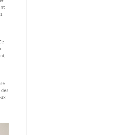
he
ant
s,
Ce
à
nt,
sse
, des
oux,