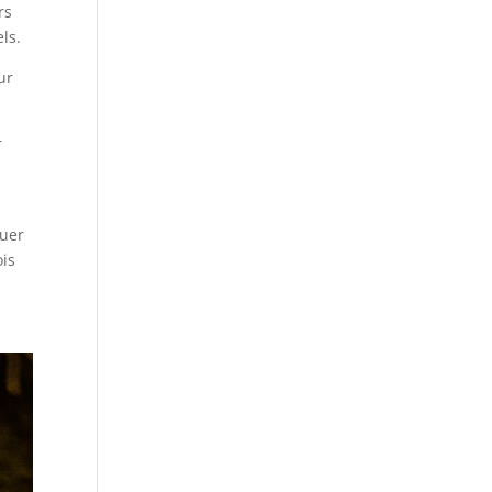
rs
ls.
ur
r
guer
ois