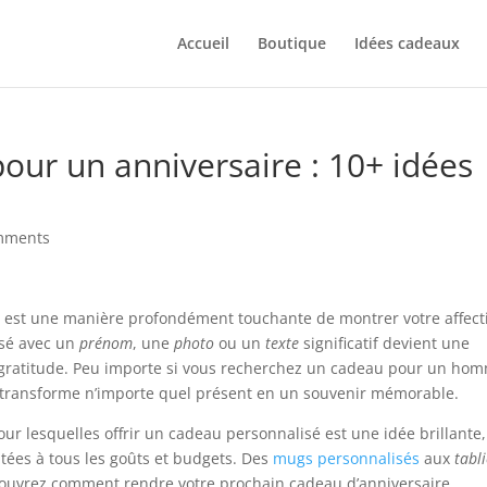
Accueil
Boutique
Idées cadeaux
our un anniversaire : 10+ idées
mments
é
est une manière profondément touchante de montrer votre affect
isé avec un
prénom
, une
photo
ou un
texte
significatif devient une
 gratitude. Peu importe si vous recherchez un cadeau pour un ho
 transforme n’importe quel présent en un souvenir mémorable.
pour lesquelles offrir un cadeau personnalisé est une idée brillante
tées à tous les goûts et budgets. Des
mugs personnalisés
aux
tabl
couvrez comment rendre votre prochain cadeau d’anniversaire