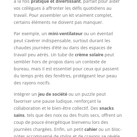
à la fois
pratique et divertissant
, parfait pour aider
vos collègues à affronter les défis quotidiens au
travail. Pour assembler un kit vraiment complet,
certains éléments ne doivent pas manquer.
Par exemple, un
mini-ventilateur
ou un éventail
peut s’avérer indispensable, surtout durant les
chaudes journées d’été ou dans des espaces de
travail peu aérés. Un tube de
crème solaire
peut
sembler hors de propos dans un contexte de
bureau, mais il est essentiel pour ceux qui passent
du temps près des fenêtres, protégeant leur peau
des rayons nocifs.
Intégrer un
jeu de société
ou un puzzle peut
favoriser une pause ludique, renforçant la
collaboration et le bien-être collectif. Des
snacks
sains
, tels que des noix ou des fruits secs, offrent un
coup de pouce énergétique bienvenu lors des
journées chargées. Enfin, un petit
cahier
ou un bloc-
notes accompagné de stylos et de crayons se révèle