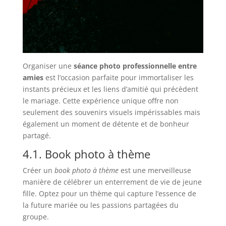
Organiser une
séance photo professionnelle entre
amies
est l’occasion parfaite pour immortaliser les
instants précieux et les liens d’amitié qui précèdent
le mariage. Cette expérience unique offre non
seulement des souvenirs visuels impérissables mais
également un moment de détente et de bonheur
partagé.
4.1. Book photo à thème
Créer un
book photo à thème
est une merveilleuse
manière de célébrer un enterrement de vie de jeune
fille. Optez pour un thème qui capture l’essence de
la future mariée ou les passions partagées du
groupe.