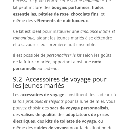
nécessaire pour rendre cette soirée
inoubliable
. Ce
kit peut inclure des
bougies parfumées
,
huiles
essentielles
,
pétales de rose
,
chocolats fins
, et
même des
vêtements de nuit luxueux
.
Ce kit est idéal pour instaurer une
ambiance intime et
romantique
, aidant les jeunes mariés à se détendre
et à savourer leur première nuit ensemble.
Il est possible de
personnaliser le kit
selon les goûts
de la future mariée, apportant ainsi une
note
personnelle
au cadeau.
9.2. Accessoires de voyage pour
les jeunes mariés
Les
accessoires de voyage
constituent des cadeaux à
la fois
pratiques et élégants
pour la lune de miel. Vous
pouvez choisir des
sacs de voyage personnalisés
,
des
valises de qualité
, des
adaptateurs de prises
électriques
, des
kits de toilette de voyage
, ou
même des
guides de voyage
pour la destination de